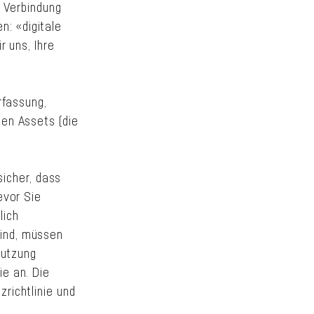
n Verbindung
: «digitale
r uns, Ihre
rfassung,
len Assets (die
sicher, dass
evor Sie
lich
sind, müssen
Nutzung
ie an. Die
richtlinie und