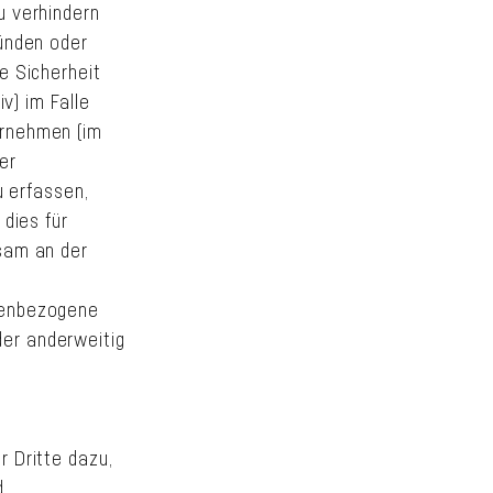
u verhindern
ründen oder
e Sicherheit
v) im Falle
ernehmen (im
er
u erfassen,
 dies für
sam an der
onenbezogene
er anderweitig
r Dritte dazu,
d