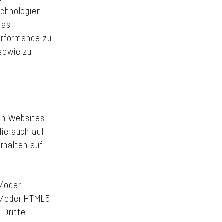
echnologien
das
Performance zu
sowie zu
ich Websites
die auch auf
erhalten auf
d/oder
nd/oder HTML5
 Dritte