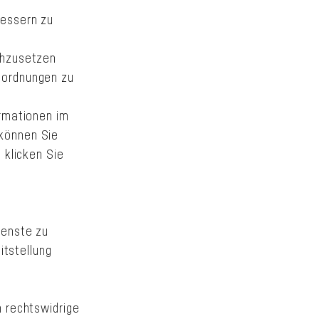
bessern zu
chzusetzen
nordnungen zu
ormationen im
können Sie
 klicken Sie
ienste zu
itstellung
m rechtswidrige