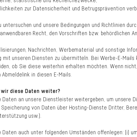
nterne, statistische und Recherchezwecke;
ichkeiten zur Datensicherheit und Betrugsprävention ver
 untersuchen und unsere Bedingungen und Richtlinien dur
nwendbaren Recht, den Vorschriften bzw. behördlichen A
lisierungen, Nachrichten, Werbematerial und sonstige Inf
it unseren Diensten zu übermitteln. Bei Werbe-E-Mails 
iden, ob Sie diese weiterhin erhalten möchten. Wenn nicht,
 Abmeldelink in diesen E-Mails.
wir diese Daten weiter?
e Daten an unsere Dienstleister weitergeben, um unsere D
. Speicherung von Daten über Hosting-Dienste Dritter, Bere
terstützung usw.).
e Daten auch unter folgenden Umständen offenlegen: (i) u