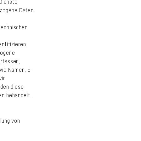
 Dienste
ezogene Daten
technischen
entifizieren
zogene
rfassen,
 wie Namen, E-
ir
den diese,
en behandelt.
lung von