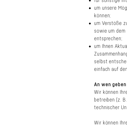
für sonstige i
um unsere Mögl
können;
um Verstöße zu
sowie um dem a
entsprechen;
um Ihnen Aktua
Zusammenhang m
selbst entsche
einfach auf den
An wen geben 
Wir können Ihr
betreiben (z. B
technischer Un
Wir können Ihr