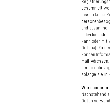
Registrierungs
gesammelt wer
lassen keine R
personenbezoge
und zusammeng
Individuell iden
kann oder mit 
Daten»). Zu de
können Informa
Mail-Adressen,
personenbezog
solange sie in
Wie sammeln 
Nachstehend si
Daten verwend