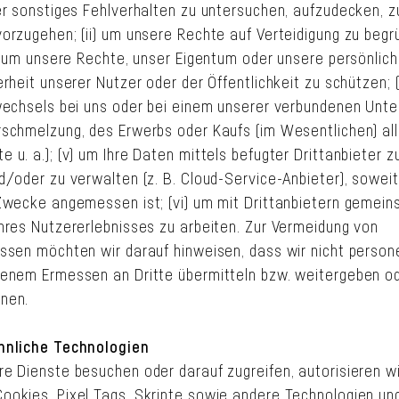
er sonstiges Fehlverhalten zu untersuchen, aufzudecken, z
orzugehen; (ii) um unsere Rechte auf Verteidigung zu beg
i) um unsere Rechte, unser Eigentum oder unsere persönlich
rheit unserer Nutzer oder der Öffentlichkeit zu schützen; (i
wechsels bei uns oder bei einem unserer verbundenen Unt
schmelzung, des Erwerbs oder Kaufs (im Wesentlichen) all
u. a.); (v) um Ihre Daten mittels befugter Drittanbieter z
/oder zu verwalten (z. B. Cloud-Service-Anbieter), soweit
Zwecke angemessen ist; (vi) um mit Drittanbietern gemein
hres Nutzererlebnisses zu arbeiten. Zur Vermeidung von
ssen möchten wir darauf hinweisen, dass wir nicht pers
enem Ermessen an Dritte übermitteln bzw. weitergeben od
nen.
hnliche Technologien
e Dienste besuchen oder darauf zugreifen, autorisieren wi
okies, Pixel Tags, Skripte sowie andere Technologien un