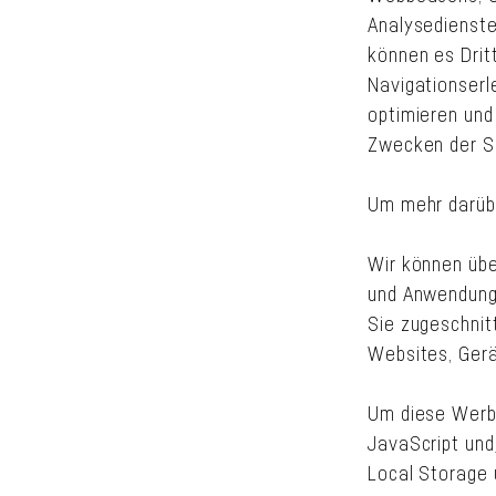
Analysedienste
können es Drit
Navigationserl
optimieren und
Zwecken der Si
Um mehr darüber
Wir können übe
und Anwendunge
Sie zugeschnitt
Websites, Gerä
Um diese Werbe
JavaScript und
Local Storage 