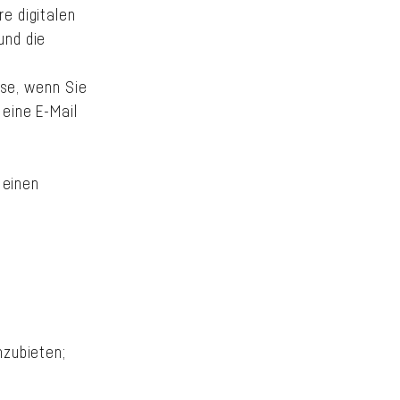
e digitalen
und die
ise, wenn Sie
eine E-Mail
 einen
nzubieten;