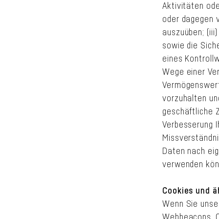
Aktivitäten od
oder dagegen v
auszuüben; (ii
sowie die Siche
eines Kontroll
Wege einer Ver
Vermögenswerte 
vorzuhalten und
geschäftliche 
Verbesserung I
Missverständni
Daten nach eig
verwenden kön
Cookies und ä
Wenn Sie unser
Webbeacons, Co